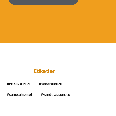
Etiketler
#kiralıksunucu
#sanalsunucu
#sunucuhizmeti
#windowssunucu