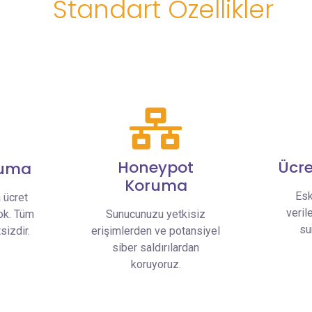
Standart Özellikler
Honeypot
Ücre
ruma
Koruma
Esk
a ücret
verile
ok. Tüm
Sunucunuzu yetkisiz
su
sizdir.
erişimlerden ve potansiyel
siber saldırılardan
koruyoruz.