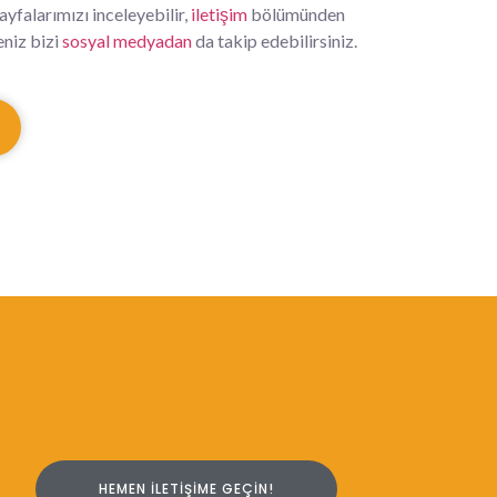
ayfalarımızı inceleyebilir,
iletişim
bölümünden
seniz bizi
sosyal medyadan
da takip edebilirsiniz.
HEMEN İLETIŞIME GEÇIN!