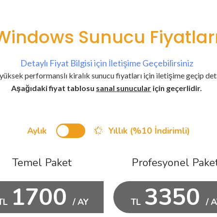
Windows Sunucu Fiyatlar
Detaylı Fiyat Bilgisi için İletişime Geçebilirsiniz
 yüksek performanslı kiralık sunucu fiyatları için iletişime geçip detay
Aşağıdaki fiyat tablosu
sanal sunucular
için geçerlidir.
Aylık
Yıllık (%10 İndirimli)
Temel Paket
Profesyonel Pake
1700
3350
TL
/ AY
TL
/ 