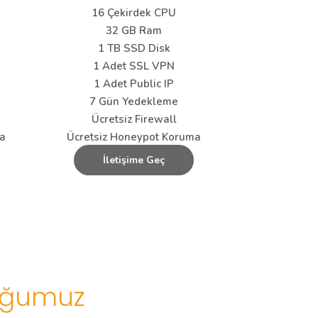
16 Çekirdek CPU
32 GB Ram
1 TB SSD Disk
1 Adet SSL VPN
1 Adet Public IP
7 Gün Yedekleme
Ücretsiz Firewall
ma
Ücretsiz Honeypot Koruma
İletişime Geç
uğumuz