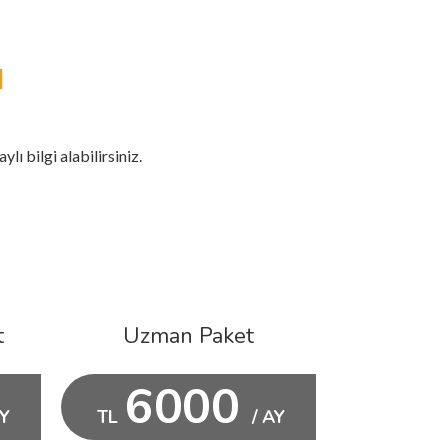
ı
lı bilgi alabilirsiniz.
t
Uzman Paket
6000
AY
TL
/ AY