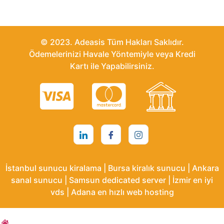
© 2023. Adeasis Tüm Hakları Saklıdır.
Ödemelerinizi Havale Yöntemiyle veya Kredi
Kartı ile Yapabilirsiniz.
İstanbul sunucu kiralama | Bursa kiralık sunucu | Ankara
sanal sunucu | Samsun dedicated server | İzmir en iyi
vds | Adana en hızlı web hosting