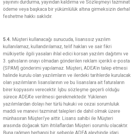
yayınını durdurma, yayından kaldırma ve Sözleşmeyi tazminat
ödeme veya başkaca bir yükümlülük altına girmeksizin derhal
feshetme hakkı saklıdır.
5.4.
Müşteri kullanacağı sunucuda, lisanssız yazılım
kullanılamaz, kullandırılamaz, telif hakları ve sair fikri
mülkiyetle ilgili yasaları ihlal edici korsan yazılım dağıtımı ve
3. şahısların onayı olmadan gönderilen reklam içerikli e-posta
(SPAM) gönderimi yapılamaz. Müşteri, ADEA’in talep etmesi
halinde kurulu olan yazılımların ve ilerdeki tarihlerde kurulacak
olan yazılımların lisanslarının ve bu lisanslara ait faturaların
birer kopyasını verecektir. İşbu sözleşme geçerli olduğu
sürece ADEA’e verilmesi gerekmektedir. Yüklenen
yazılımlardan dolayı her türlü hukuki ve cezai sorumluluk
maddi ve manevi tazminat talepleri de dahil olmak üzere
münhasıran Müşteri’ye aittir. Lisans sahibi ile Müşteri
arasında doğacak tüm ihtilaflardan Müşteri sorumlu olacaktır.
Buna rağmen herhangi bir sebeple ADEA aleyhinde idari,