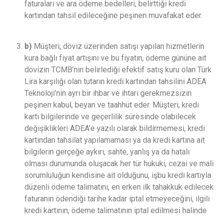
faturaları ve ara ödeme bedelleri, belirttiği kredi
kartından tahsil edileceğine peşinen muvafakat eder.
b)
Müşteri, döviz üzerinden satışı yapılan hizmetlerin
kura bağlı fiyat artışını ve bu fiyatın, ödeme gününe ait
dövizin TCMB’nin belirlediği efektif satış kuru olan Türk
Lira karşılığı olan tutarın kredi kartından tahsilini ADEA
Teknoloji’nin ayrı bir ihbar ve ihtarı gerekmezsizin
peşinen kabul, beyan ve taahhüt eder. Müşteri, kredi
kartı bilgilerinde ve geçerlilik süresinde olabilecek
değişiklikleri ADEA’e yazılı olarak bildirmemesi, kredi
kartından tahsilat yapılamaması ya da kredi kartına ait
bilgilerin gerçeğe aykırı, sahte, yanlış ya da hatalı
olması durumunda oluşacak her tür hukuki, cezai ve mali
sorumluluğun kendisine ait olduğunu, işbu kredi kartıyla
düzenli ödeme talimatını, en erken ilk tahakkuk edilecek
faturanın ödendiği tarihe kadar iptal etmeyeceğini, ilgili
kredi kartının, ödeme talimatının iptal edilmesi halinde