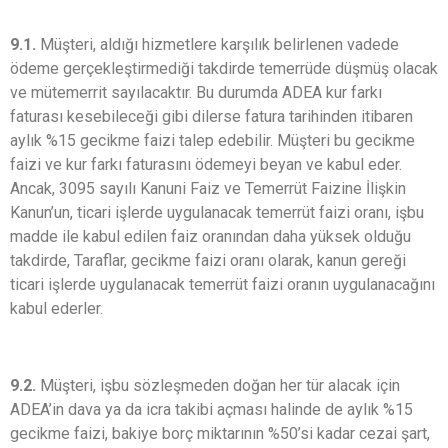
9.1.
Müşteri, aldığı hizmetlere karşılık belirlenen vadede
ödeme gerçekleştirmediği takdirde temerrüde düşmüş olacak
ve mütemerrit sayılacaktır. Bu durumda ADEA kur farkı
faturası kesebileceği gibi dilerse fatura tarihinden itibaren
aylık %15 gecikme faizi talep edebilir. Müşteri bu gecikme
faizi ve kur farkı faturasını ödemeyi beyan ve kabul eder.
Ancak, 3095 sayılı Kanuni Faiz ve Temerrüt Faizine İlişkin
Kanun’un, ticari işlerde uygulanacak temerrüt faizi oranı, işbu
madde ile kabul edilen faiz oranından daha yüksek olduğu
takdirde, Taraflar, gecikme faizi oranı olarak, kanun gereği
ticari işlerde uygulanacak temerrüt faizi oranın uygulanacağını
kabul ederler.
9.2.
Müşteri, işbu sözleşmeden doğan her tür alacak için
ADEA’in dava ya da icra takibi açması halinde de aylık %15
gecikme faizi, bakiye borç miktarının %50’si kadar cezai şart,