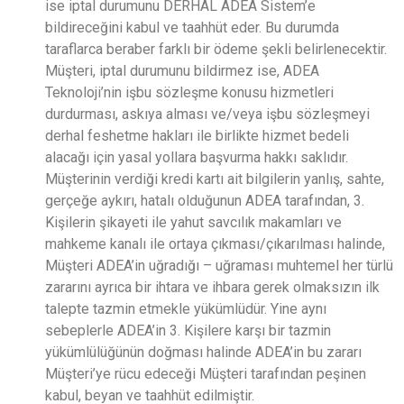
ise iptal durumunu DERHAL ADEA Sistem’e
bildireceğini kabul ve taahhüt eder. Bu durumda
taraflarca beraber farklı bir ödeme şekli belirlenecektir.
Müşteri, iptal durumunu bildirmez ise, ADEA
Teknoloji’nin işbu sözleşme konusu hizmetleri
durdurması, askıya alması ve/veya işbu sözleşmeyi
derhal feshetme hakları ile birlikte hizmet bedeli
alacağı için yasal yollara başvurma hakkı saklıdır.
Müşterinin verdiği kredi kartı ait bilgilerin yanlış, sahte,
gerçeğe aykırı, hatalı olduğunun ADEA tarafından, 3.
Kişilerin şikayeti ile yahut savcılık makamları ve
mahkeme kanalı ile ortaya çıkması/çıkarılması halinde,
Müşteri ADEA’in uğradığı – uğraması muhtemel her türlü
zararını ayrıca bir ihtara ve ihbara gerek olmaksızın ilk
talepte tazmin etmekle yükümlüdür. Yine aynı
sebeplerle ADEA’in 3. Kişilere karşı bir tazmin
yükümlülüğünün doğması halinde ADEA’in bu zararı
Müşteri’ye rücu edeceği Müşteri tarafından peşinen
kabul, beyan ve taahhüt edilmiştir.