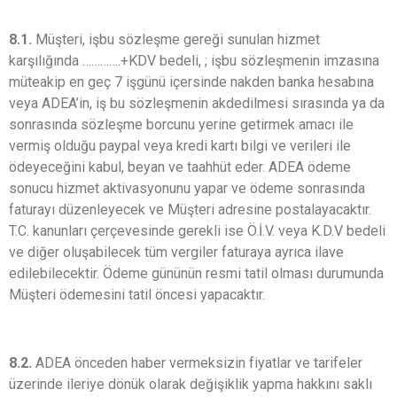
8.1.
Müşteri, işbu sözleşme gereği sunulan hizmet
karşılığında ………….+KDV bedeli, ; işbu sözleşmenin imzasına
müteakip en geç 7 işgünü içersinde nakden banka hesabına
veya ADEA’in, iş bu sözleşmenin akdedilmesi sırasında ya da
sonrasında sözleşme borcunu yerine getirmek amacı ile
vermiş olduğu paypal veya kredi kartı bilgi ve verileri ile
ödeyeceğini kabul, beyan ve taahhüt eder. ADEA ödeme
sonucu hizmet aktivasyonunu yapar ve ödeme sonrasında
faturayı düzenleyecek ve Müşteri adresine postalayacaktır.
T.C. kanunları çerçevesinde gerekli ise Ö.İ.V. veya K.D.V bedeli
ve diğer oluşabilecek tüm vergiler faturaya ayrıca ilave
edilebilecektir. Ödeme gününün resmi tatil olması durumunda
Müşteri ödemesini tatil öncesi yapacaktır.
8.2.
ADEA önceden haber vermeksizin fiyatlar ve tarifeler
üzerinde ileriye dönük olarak değişiklik yapma hakkını saklı