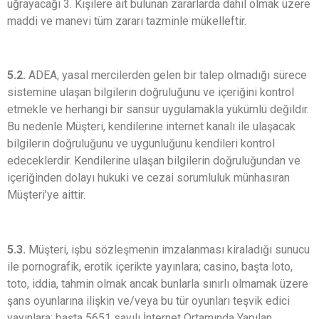
uğrayacağı 3. Kişilere ait bulunan zararlarda dahil olmak üzere
maddi ve manevi tüm zararı tazminle mükelleftir.
5.2.
ADEA, yasal mercilerden gelen bir talep olmadığı sürece
sistemine ulaşan bilgilerin doğruluğunu ve içeriğini kontrol
etmekle ve herhangi bir sansür uygulamakla yükümlü değildir.
Bu nedenle Müşteri, kendilerine internet kanalı ile ulaşacak
bilgilerin doğruluğunu ve uygunluğunu kendileri kontrol
edeceklerdir. Kendilerine ulaşan bilgilerin doğruluğundan ve
içeriğinden dolayı hukuki ve cezai sorumluluk münhasıran
Müşteri’ye aittir.
5.3.
Müşteri, işbu sözleşmenin imzalanması kiraladığı sunucu
ile pornografik, erotik içerikte yayınlara; casino, başta loto,
toto, iddia, tahmin olmak ancak bunlarla sınırlı olmamak üzere
şans oyunlarına ilişkin ve/veya bu tür oyunları teşvik edici
yayınlara; başta 5651 sayılı İnternet Ortamında Yapılan