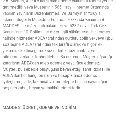
7.5.
Müşteri, ADEA’e karşı olan ödeme yükümlülüklerini yerine
getirmediği veya Müşteri’nin 5651 sayılı İnternet Ortamında
Yapılan Yayınların Düzenlenmesi Ve Bu Yayınlar Yoluyla
İşlenen Suçlarla Mücadele Edilmesi Hakkında Kanun’un 8.
MADDESİ ile diğer ilgili hükümleri ve 5237 sayılı Türk Ceza
Kanunu’nun 10. Bölümü ile diğer ilgili hükümlerini ihlal etmesi
halinde hizmetler ADEA tarafından durdurulabilir ve/veya işbu
sözleşme ADEA tarafından tek taraflı olarak ve hiçbir ek
yükümlülük altına girmeksizin derhal tazminatsız ve
bildirimsiz olarak feshedilebilir. Bu durumda Müşteri uğradığı
zararlarını ADEA’den talep edemez veya rücu edemez.
Müşteri, bu sebeple oluştuğunu beyan ettiği zarar iddiası ile
ADEA’den her hangi bir nam ve hesap altında ödeme,
iyileştirme, iade, tazminat vb. bir talepte bulunamayacağını
peşinen kabul, beyan ve taahhüt etmektedir.
MADDE 8. ÜCRET , ÖDEME VE İNDİRİM