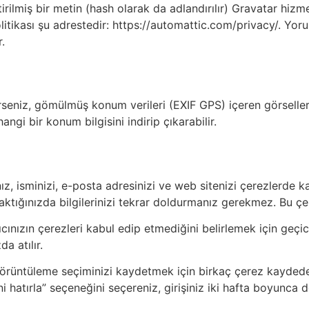
ilmiş bir metin (hash olarak da adlandırılır) Gravatar hizme
k politikası şu adrestedir: https://automattic.com/privacy/.
.
erseniz, gömülmüş konum verileri (EXIF GPS) içeren görselle
angi bir konum bilgisini indirip çıkarabilir.
z, isminizi, e-posta adresinizi ve web sitenizi çerezlerde ka
tığınızda bilgilerinizi tekrar doldurmanız gerekmez. Bu çerez
ıcınızın çerezleri kabul edip etmediğini belirlemek için geçi
a atılır.
an görüntüleme seçiminizi kaydetmek için birkaç çerez kaydede
eni hatırla” seçeneğini seçereniz, girişiniz iki hafta boyunc