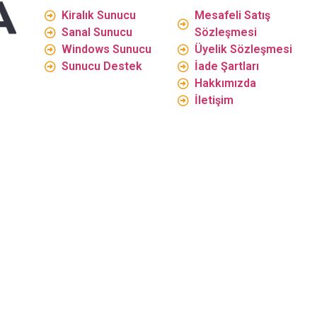
Kiralık Sunucu
Mesafeli Satış
Sanal Sunucu
Sözleşmesi
Windows Sunucu
Üyelik Sözleşmesi
Sunucu Destek
İade Şartları
Hakkımızda
İletişim
lerinizi Havale
.
unucu | Ankara sanal sunucu | Samsun dedicated server | İz