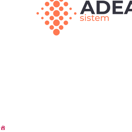
© 2023. Adeasis Tüm Hakları Saklıdır. Ödeme
Yöntemiyle veya Kredi Kartı ile Yapabilirsiniz
İstanbul sunucu kiralama | Bursa kiralık s