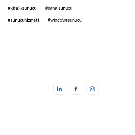
#kiralıksunucu
#sanalsunucu
#sunucuhizmeti
#windowssunucu
mir en iyi vds | Adana en hızlı web hosting