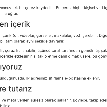
ıcınıza ek bir çerez kaydedilir. Bu çerez hiçbir kişisel ver
mına uğrar.
en içerik
çerik (ör. videolar, görseller, makaleler, vb.) Içerebilir. Di
ibi, tam olarak aynı şekilde davranır.
lir, çerez kullanabilir, üçüncü taraf tarafından gömülmüş şek
erikle etkleşiminizi takip etme dahil olmak üzere, bu gömülen
şıyoruz
lunduğunuzda, IP adresiniz sıfırlama e-postasına eklenir.
re tutarız
m ve meta verileri süresiz olarak saklanır. Böylece, takip e
iliriz.