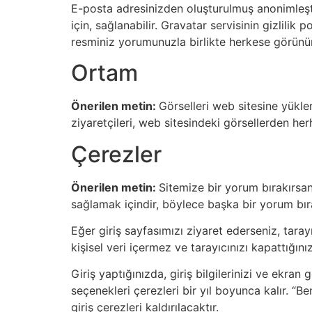
E-posta adresinizden oluşturulmuş anonimleştir
için, sağlanabilir. Gravatar servisinin gizlili
resminiz yorumunuzla birlikte herkese görünür
Ortam
Önerilen metin:
Görselleri web sitesine yükl
ziyaretçileri, web sitesindeki görsellerden herh
Çerezler
Önerilen metin:
Sitemize bir yorum bırakırsanı
sağlamak içindir, böylece başka bir yorum bırak
Eğer giriş sayfasımızı ziyaret ederseniz, taray
kişisel veri içermez ve tarayıcınızı kapattığınızd
Giriş yaptığınızda, giriş bilgilerinizi ve ekr
seçenekleri çerezleri bir yıl boyunca kalır. “B
giriş çerezleri kaldırılacaktır.