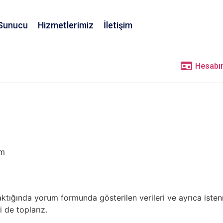
Sunucu
Hizmetlerimiz
İletişim
Mağaza
Hesabı
om
raktığında yorum formunda gösterilen verileri ve ayrıca ist
i de toplarız.